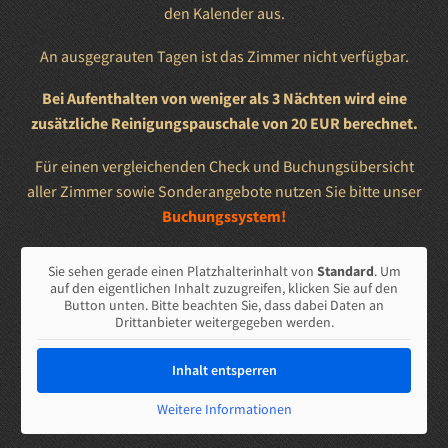
den Kalender aus.
An ausgegrauten Tagen ist das Zimmer nicht verfügbar.
Bei Aufenthalten von weniger als 3 Nächten wird eine
zusätzliche Reinigungspauschale von 20 EUR berechnet.
Für einen vergleichenden Check und Buchungsübersicht
aller Zimmer sowie Sonderangebote nutzen Sie bitte unser
Buchungssystem!
Sie sehen gerade einen Platzhalterinhalt von
Standard
. Um
auf den eigentlichen Inhalt zuzugreifen, klicken Sie auf den
Button unten. Bitte beachten Sie, dass dabei Daten an
Drittanbieter weitergegeben werden.
Inhalt entsperren
Weitere Informationen