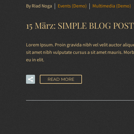
By Riad Noga
Events (Demo)
Multimedia (Demo)
15 März:
SIMPLE BLOG POST
Lorem Ipsum. Proin gravida nibh vel velit auctor alique
sit amet nibh vulputate cursus a sit amet mauris. Mor
eu in elit.
READ MORE